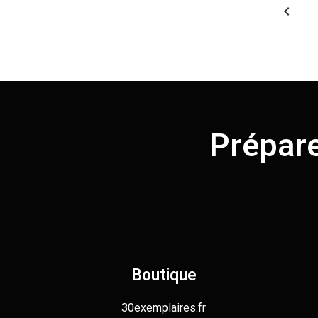
keyboard_arrow_left
Prépar
Boutique
30exemplaires.fr