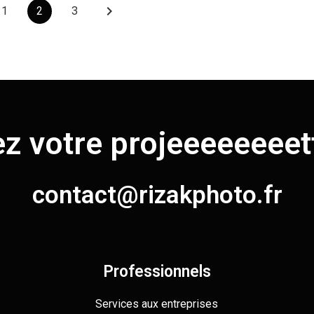
keyboard_arrow_right
1
2
3
ez votre
projeeeeeeeettt
contact@rizakphoto.fr
Professionnels
Services aux entreprises